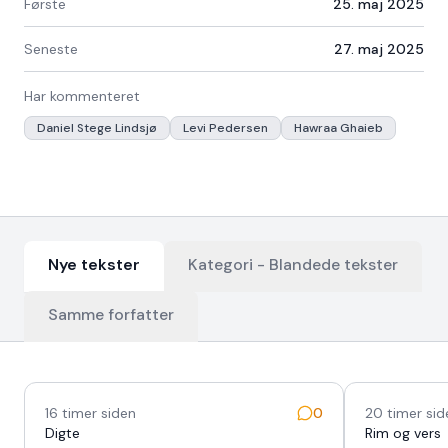
Første
25. maj 2025
Seneste
27. maj 2025
Har kommenteret
Daniel Stege Lindsjø
Levi Pedersen
Hawraa Ghaieb
Nye tekster
Kategori -
Blandede tekster
Samme forfatter
Nyeste tekster
16 timer siden
0
20 timer sid
Digte
Rim og vers