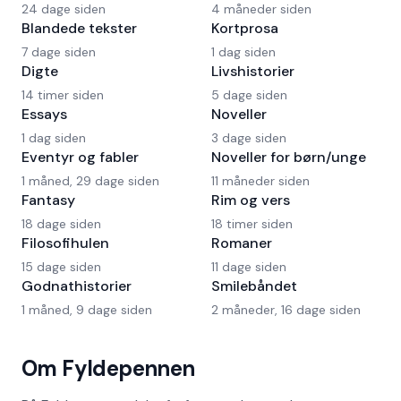
24 dage siden
4 måneder siden
Blandede tekster
Kortprosa
7 dage siden
1 dag siden
Digte
Livshistorier
14 timer siden
5 dage siden
Essays
Noveller
1 dag siden
3 dage siden
Eventyr og fabler
Noveller for børn/unge
1 måned, 29 dage siden
11 måneder siden
Fantasy
Rim og vers
18 dage siden
18 timer siden
Filosofihulen
Romaner
15 dage siden
11 dage siden
Godnathistorier
Smilebåndet
1 måned, 9 dage siden
2 måneder, 16 dage siden
Om Fyldepennen