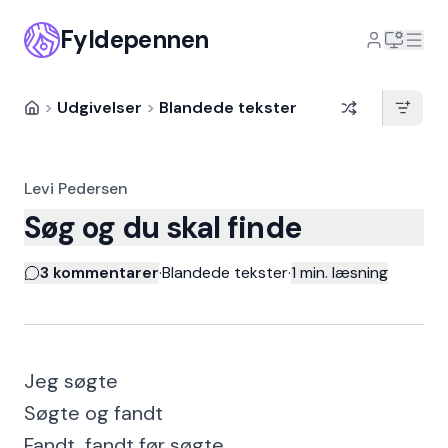
Fyldepennen
>
Udgivelser
>
Blandede tekster
Levi Pedersen
Søg og du skal finde
3 kommentarer
·
Blandede tekster
·
1
min. læsning
Jeg søgte
Søgte og fandt
Fandt, fandt før søgte