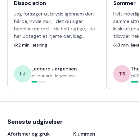
Dissociation
Sommer
Jeg forsøger at bryde igennem den
Helt inderli
hårde, hvide mur, · det du siger
samme sitr
handler om ord - de helt rigtige, · du
livskraften
har udtaget et hjerte der, bag
tilbyder he
skinnet, · kunne ikke længere banke i
sang for d
2
min. læsning
3
min. læs
det s…
fravær og 
Leonard Jørgensen
Tho
LJ
TS
@
Leonard Jørgensen
@
TS
Seneste udgivelser
Aforismer og gruk
Klummen