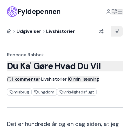
Fyldepennen
>
Udgivelser
>
Livshistorier
Rebecca Rahbek
Du Ka' Gøre Hvad Du Vil
1 kommentar
·
Livshistorier
·
10
min. læsning
misbrug
ungdom
virkelighedsflugt
Det er hundrede år og en dag siden, at jeg