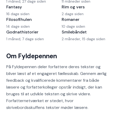
1 måned, 27 dage siden
11 måneder siden
Fantasy
Rim og vers
16 dage siden
2 dage siden
Filosofihulen
Romaner
14 dage siden
10 dage siden
Godnathistorier
Smilebåndet
1 måned, 7 dage siden
2 måneder, 15 dage siden
Om Fyldepennen
På Fyldepennen deler forfattere deres tekster og
bliver læst af et engageret fællesskab. Gennem ærlig
feedback og kvalificerede kommentarer fra både
læsere og forfatterkolleger opstår indsigt, der kan
bruges til at udvikle teksten og skrive videre.
Forfatternetværket er stedet, hvor
skrivebordsskuffens tekster møder læsere.