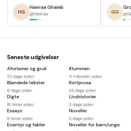
Hawraa Ghaieb
Gro
HG
GG
@
Hawraa
@
G
Seneste udgivelser
Aforismer og gruk
Klummen
23 dage siden
4 måneder siden
Blandede tekster
Kortprosa
6 dage siden
23 dage siden
Digte
Livshistorier
18 timer siden
3 dage siden
Essays
Noveller
8 timer siden
2 dage siden
Eventyr og fabler
Noveller for børn/unge