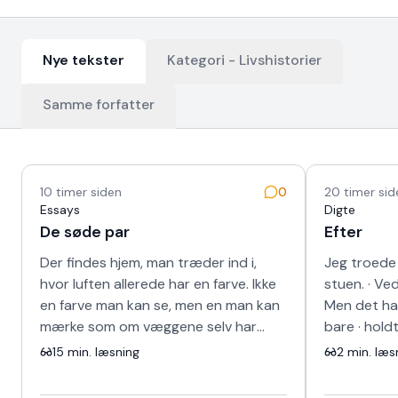
Nye tekster
Kategori -
Livshistorier
Samme forfatter
Nyeste tekster
10 timer siden
0
20 timer sid
Essays
Digte
De søde par
Efter
Der findes hjem, man træder ind i,
Jeg troede 
hvor luften allerede har en farve. Ikke
stuen. · Ved
en farve man kan se, men en man kan
Men det hav
mærke som om væggene selv har
bare · hold
lært at smile. Sådan var det hos
bilen · blev
15
min. læsning
2
min. læs
ægtepa…