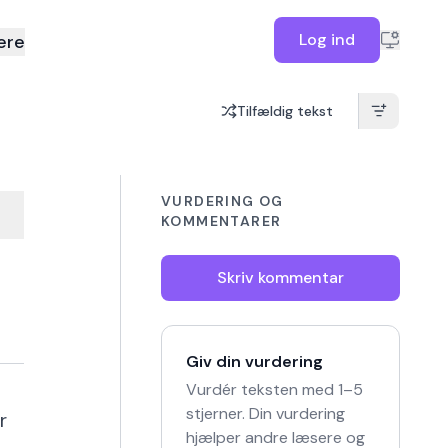
Log ind
ere
Tilfældig tekst
VURDERING OG
KOMMENTARER
Skriv kommentar
Giv din vurdering
Vurdér teksten med 1–5
stjerner. Din vurdering
r
hjælper andre læsere og