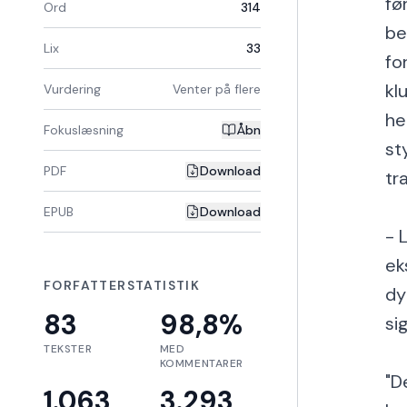
fø
Ord
314
be
Lix
33
fo
kl
Vurdering
Venter på flere
he
Fokuslæsning
Åbn
st
PDF
Download
tr
EPUB
Download
- 
ek
FORFATTERSTATISTIK
dy
83
98,8
%
si
TEKSTER
MED
KOMMENTARER
"D
1.063
3.293