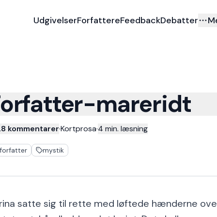
Udgivelser
Forfattere
Feedback
Debatter
M
orfatter-mareridt
28 kommentarer
·
Kortprosa
·
4
min. læsning
forfatter
mystik
rina satte sig til rette med løftede hænderne ove