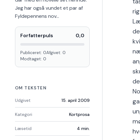
ta
Jeg har også vundet et par af
ri
Fyldepennens nov…
Læ
de
Forfatterpuls
0,0
kv
næ
Publiceret:
0
Afgivet:
0
Modtaget:
0
an
sk
de
OM TEKSTEN
No
ga
Udgivet
15. april 2009
un
Kategori
Kortprosa
mø
Læsetid
4
min.
hv