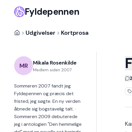
Fyldepennen
>
Udgivelser
>
Kortprosa
F
Mikala Rosenkilde
MR
Medlem siden
2007
Sommeren 2007 fandt jeg
Fyldepennen og præcis det
fristed, jeg søgte. En ny verden
åbnede sig bogstavelig talt. ·
Sommeren 2009 debuterede
Ka
jeg i antologien "Den hemmelige
dal" med en novelle set herinde.