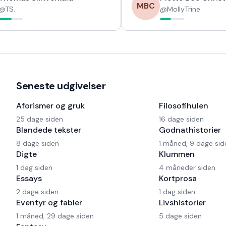
MBC
@
TS.
@
MollyTrine
Seneste udgivelser
Aforismer og gruk
Filosofihulen
25 dage siden
16 dage siden
Blandede tekster
Godnathistorier
8 dage siden
1 måned, 9 dage sid
Digte
Klummen
1 dag siden
4 måneder siden
Essays
Kortprosa
2 dage siden
1 dag siden
Eventyr og fabler
Livshistorier
1 måned, 29 dage siden
5 dage siden