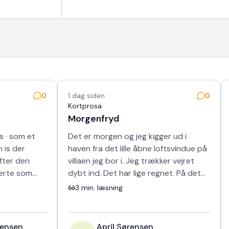
0
1 dag siden
0
Kortprosa
Morgenfryd
s · som et
Det er morgen og jeg kigger ud i
 is der
haven fra det lille åbne loftsvindue på
efter den
villaen jeg bor i. Jeg trækker vejret
jerte som
dybt ind. Det har lige regnet. På det
å korte
nyslåede græs og duften er himm…
3
min. læsning
tensen
April Sørensen