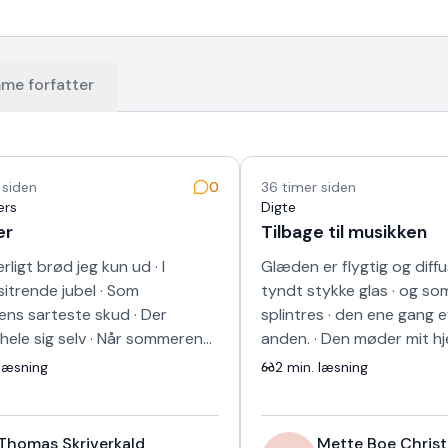
me forfatter
 siden
0
36 timer siden
ers
Digte
er
Tilbage til musikken
erligt brød jeg kun ud · I
Glæden er flygtig og diffu
itrende jubel · Som
tyndt stykke glas · og som
tens sarteste skud · Der
splintres · den ene gang 
 hele sig selv · Når sommeren
anden. · Den møder mit h
r det panser · Der værner om
små sylespidse pile · i sm
læsning
2
min. læsning
og h…
sekund…
Thomas Skriverkald
Mette Boe Chris