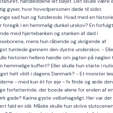
staturet, håndleddene let bøjet. Det skulle være 
gtig gyser, hvor hovedpersonen døde til sidst.
nge sad hun og funderede. Hvad med en histori
r foregik i en hemmelig dunkel urskov? En forfulg
inde med hjertebanken og stanken af død i
seborene, mens hun råbende og skrigende af
gst tumlede gennem den dystre underskov. - Elle
ulle historien hellere handle om jagten på nøglen t
n hemmelige kuffert? Eller skulle hun starte i nut
get helt vildt i dagens Danmark? - Et monster løs
derne - med kun ét for øje - fx finde og æde den
ge forfatterinde, der boede alene for enden af e
rk gade? Karina gyste velbehageligt. Her var der 
ert fald en idé. Måske skulle hun skrive slutscene