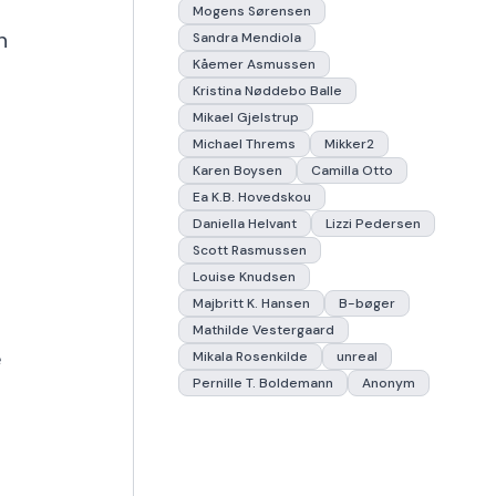
Mogens Sørensen
n
Sandra Mendiola
Kåemer Asmussen
Kristina Nøddebo Balle
Mikael Gjelstrup
Michael Threms
Mikker2
Karen Boysen
Camilla Otto
Ea K.B. Hovedskou
Daniella Helvant
Lizzi Pedersen
Scott Rasmussen
Louise Knudsen
Majbritt K. Hansen
B-bøger
Mathilde Vestergaard
e
Mikala Rosenkilde
unreal
Pernille T. Boldemann
Anonym