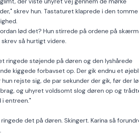
sglimt, der viste uhyret vej gennem de mørke
der," skrev hun. Tastaturet klaprede i den tomme
lighed.
ordan lød det? Hun stirrede på ordene på skær
 skrev så hurtigt videre.
et ringede støjende på døren og den lyshårede
inde kiggede forbavset op. Der gik endnu et øjebli
r hun rejste sig, de par sekunder der gik, før der l
 brag, og uhyret voldsomt slog døren op og trådt
d i entreen."
 ringede det på døren. Skingert. Karina så forundr
.