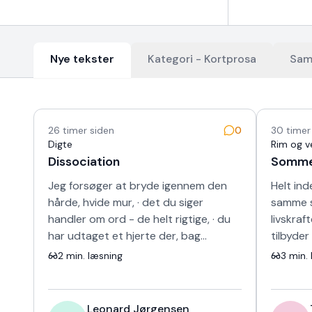
Nye tekster
Kategori -
Kortprosa
Sam
Nyeste tekster
26 timer siden
0
30 timer
Digte
Rim og v
Dissociation
Somm
Jeg forsøger at bryde igennem den
Helt ind
hårde, hvide mur, · det du siger
samme s
handler om ord - de helt rigtige, · du
livskraf
har udtaget et hjerte der, bag
tilbyder
skinnet, · kunne ikke længere banke i
sang fo
2
min. læsning
3
min. 
det s…
fravær 
Leonard Jørgensen