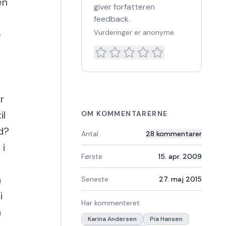
en
giver forfatteren
feedback.
e
Vurderinger er anonyme.
t
r
il
OM KOMMENTARERNE
id?
Antal
28
kommentarer
 i
Første
15. apr. 2009
n
Seneste
27. maj 2015
i
Har kommenteret
n
Karina Andersen
Pia Hansen