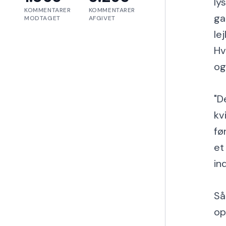
ly
KOMMENTARER
KOMMENTARER
ga
MODTAGET
AFGIVET
lej
Hv
og
"D
kv
fø
et
in
Så
op