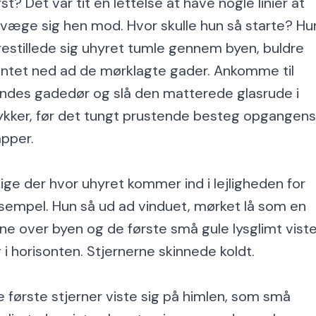
rst? Det var tit en lettelse at have nogle linier at
væge sig hen mod. Hvor skulle hun så starte? Hu
restillede sig uhyret tumle gennem byen, buldre
untet ned ad de mørklagte gader. Ankomme til
ndes gadedør og slå den matterede glasrude i
ykker, før det tungt prustende besteg opgangens
apper.
Lige der hvor uhyret kommer ind i lejligheden for
sempel. Hun så ud ad vinduet, mørket lå som en
ne over byen og de første små gule lysglimt vist
g i horisonten. Stjernerne skinnede koldt.
e første stjerner viste sig på himlen, som små