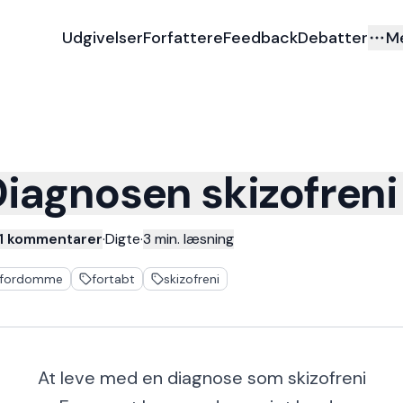
Udgivelser
Forfattere
Feedback
Debatter
M
iagnosen skizofreni
11 kommentarer
·
Digte
·
3
min. læsning
fordomme
fortabt
skizofreni
At leve med en diagnose som skizofreni