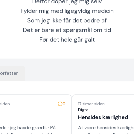
Derfor doper jeg mig selv
Fylder mig med ligegyldig medicin
Som jeg ikke får det bedre af
Det er bare et spørgsmål om tid
Før det hele går galt
orfatter
 siden
0
17 timer siden
Digte
Hensides kærlighed
de · jeg havde grædt. · På
At være hensides kærlighe