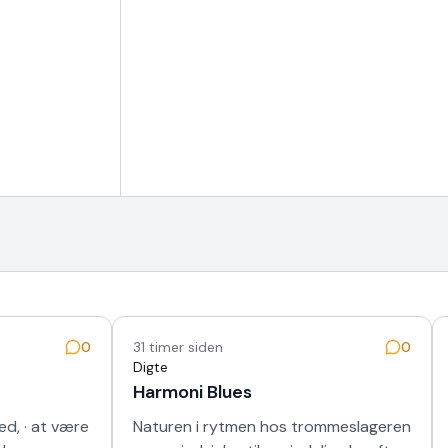
0
31 timer siden
0
Digte
Harmoni Blues
d, · at være
Naturen i rytmen hos trommeslageren