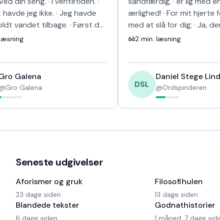
Ved din seng. · I ventetiden. ·
sandfærdig, · er lig med e
havde jeg ikke. · Jeg havde
ærlighed! · For mit hjerte 
oldt vandet tilbage. · Først da
med at slå for dig; · Ja, de
lev et rum · kun ti…
anden vej! · Og selv om je
læsning
2
min. læsning
Gro Galena
Daniel Stege Lind
DSL
@
Gro Galena
@
Ordspinderen
Seneste udgivelser
Aforismer og gruk
Filosofihulen
23 dage siden
13 dage siden
Blandede tekster
Godnathistorier
6 dage siden
1 måned, 7 dage sid