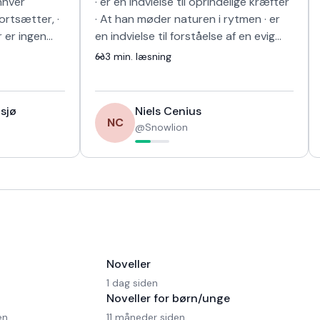
nhver
· er en indvielse til oprindelige kræfter
fortsætter, ·
· At han møder naturen i rytmen · er
r er ingen
en indvielse til forståelse af en evig
g sk…
harmoni · Vi ved jo altfor…
3
min. læsning
sjø
Niels Cenius
NC
@
Snowlion
Noveller
1 dag siden
Noveller for børn/unge
en
11 måneder siden