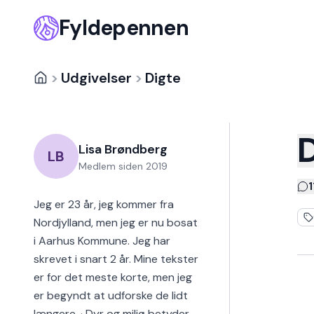
Fyldepennen
>
Udgivelser
>
Digte
D
Lisa Brøndberg
LB
Medlem siden
2019
Jeg er 23 år, jeg kommer fra
Nordjylland, men jeg er nu bosat
i Aarhus Kommune. Jeg har
skrevet i snart 2 år. Mine tekster
er for det meste korte, men jeg
er begyndt at udforske de lidt
længere. · Dyr og miljø betyder