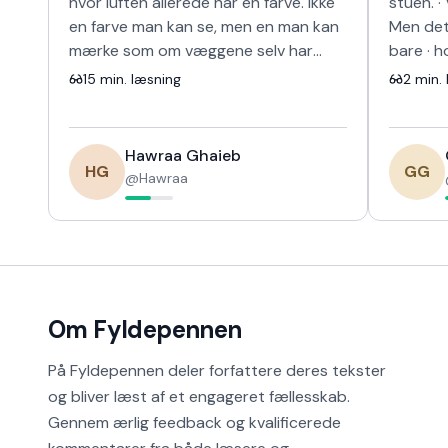
hvor luften allerede har en farve. Ikke
stuen. · 
en farve man kan se, men en man kan
Men det 
mærke som om væggene selv har
bare · h
lært at smile. Sådan var det hos
bilen · b
15
min. læsning
2
min. 
ægtepa…
Hawraa Ghaieb
HG
GG
@
Hawraa
Om Fyldepennen
På Fyldepennen deler forfattere deres tekster
og bliver læst af et engageret fællesskab.
Gennem ærlig feedback og kvalificerede