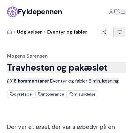
Fyldepennen
>
Udgivelser
>
Eventyr og fabler
Mogens Sørensen
Travhesten og pakæslet
18 kommentarer
·
Eventyr og fabler
·
6
min. læsning
dyrefabel
intolerance
misundelse
Der var et æsel, der var slæbedyr på en