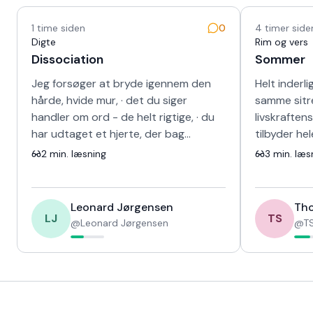
Nyeste tekster
1 time siden
0
4 timer side
Digte
Rim og vers
Dissociation
Sommer
Jeg forsøger at bryde igennem den
Helt inderli
hårde, hvide mur, · det du siger
samme sitr
handler om ord - de helt rigtige, · du
livskraften
har udtaget et hjerte, der bag
tilbyder he
skinnet, · kunne ikke længere banke i
sang for d
2
min. læsning
3
min. læs
det s…
fravær og 
Leonard Jørgensen
Tho
LJ
TS
@
Leonard Jørgensen
@
TS