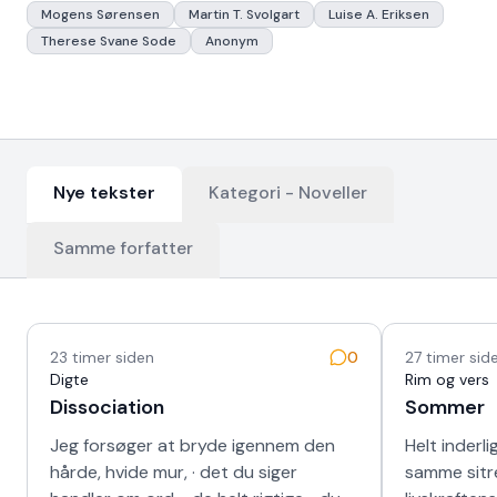
Mogens Sørensen
Martin T. Svolgart
Luise A. Eriksen
Therese Svane Sode
Anonym
Nye tekster
Kategori -
Noveller
Samme forfatter
Nyeste tekster
23 timer siden
0
27 timer sid
Digte
Rim og vers
Dissociation
Sommer
Jeg forsøger at bryde igennem den
Helt inderli
hårde, hvide mur, · det du siger
samme sitr