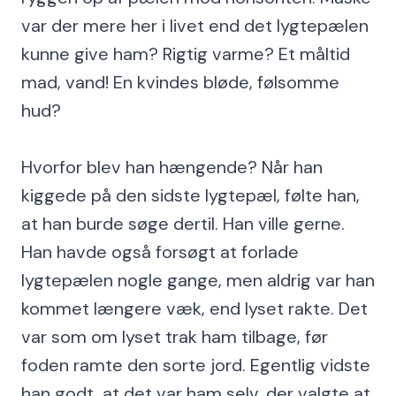
var der mere her i livet end det lygtepælen
kunne give ham? Rigtig varme? Et måltid
mad, vand! En kvindes bløde, følsomme
hud?
Hvorfor blev han hængende? Når han
kiggede på den sidste lygtepæl, følte han,
at han burde søge dertil. Han ville gerne.
Han havde også forsøgt at forlade
lygtepælen nogle gange, men aldrig var han
kommet længere væk, end lyset rakte. Det
var som om lyset trak ham tilbage, før
foden ramte den sorte jord. Egentlig vidste
han godt, at det var ham selv, der valgte at