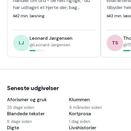
handler om ord - de helt rigtige, · du
livskraften
har udtaget et hjerte der, bag
tilbyder he
skinnet, · kunne ikke længere banke i
sang for d
2
min. læsning
3
min. læs
det s…
fravær og 
Leonard Jørgensen
Tho
LJ
TS
@
Leonard Jørgensen
@
TS
Seneste udgivelser
Aforismer og gruk
Klummen
25 dage siden
4 måneder siden
Blandede tekster
Kortprosa
8 dage siden
1 dag siden
Digte
Livshistorier