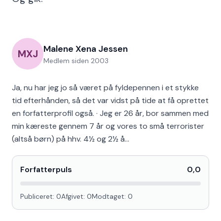
Malene Xena Jessen
MXJ
Medlem siden
2003
Ja, nu har jeg jo så været på fyldepennen i et stykke
tid efterhånden, så det var vidst på tide at få oprettet
en forfatterprofil også. · Jeg er 26 år, bor sammen med
min kæreste gennem 7 år og vores to små terrorister
(altså børn) på hhv. 4½ og 2½ å…
Forfatterpuls
0,0
Publiceret:
0
Afgivet:
0
Modtaget:
0