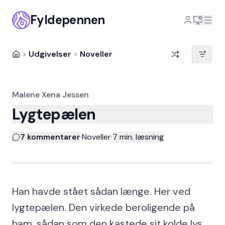
Fyldepennen
>
Udgivelser
>
Noveller
Malene Xena Jessen
Lygtepælen
7 kommentarer
·
Noveller
·
7
min. læsning
Han havde stået sådan længe. Her ved
lygtepælen. Den virkede beroligende på
ham, sådan som den kastede sit kolde lys