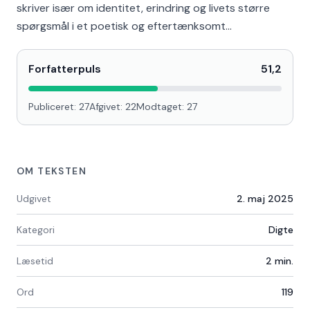
skriver især om identitet, erindring og livets større
spørgsmål i et poetisk og eftertænksomt…
Forfatterpuls
51,2
Publiceret:
27
Afgivet:
22
Modtaget:
27
OM TEKSTEN
Udgivet
2. maj 2025
Kategori
Digte
Læsetid
2
min.
Ord
119