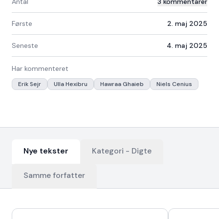
Antal
3
kommentarer
Første
2. maj 2025
Seneste
4. maj 2025
Har kommenteret
Erik Sejr
Ulla Hexibru
Hawraa Ghaieb
Niels Cenius
Nye tekster
Kategori -
Digte
Samme forfatter
Nyeste tekster