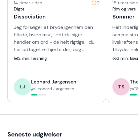
14 timer siden
0
18 timer sid
Digte
Rim og vers
Dissociation
Sommer
Jeg forsøger at bryde igennem den
Helt inderli
hårde, hvide mur, · det du siger
samme sitr
handler om ord - de helt rigtige, · du
livskraften
har udtaget et hjerte der, bag
tilbyder he
skinnet, · kunne ikke længere banke i
sang for d
2
min. læsning
3
min. læs
det s…
fravær og 
Leonard Jørgensen
Tho
LJ
TS
@
Leonard Jørgensen
@
TS
Seneste udgivelser