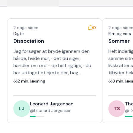
Nyeste tekster
2 dage siden
0
2 dage side
Digte
Rim og vers
Dissociation
Sommer
Jeg forsøger at bryde igennem den
Helt inderli
hårde, hvide mur, · det du siger,
samme sitr
handler om ord - de helt rigtige, · du
livskraften
har udtaget et hjerte der, bag
tilbyder he
skinnet, · kunne ikke længere banke i
sang for d
2
min. læsning
3
min. læs
det …
fravær og 
Leonard Jørgensen
Tho
LJ
TS
@
Leonard Jørgensen
@
TS