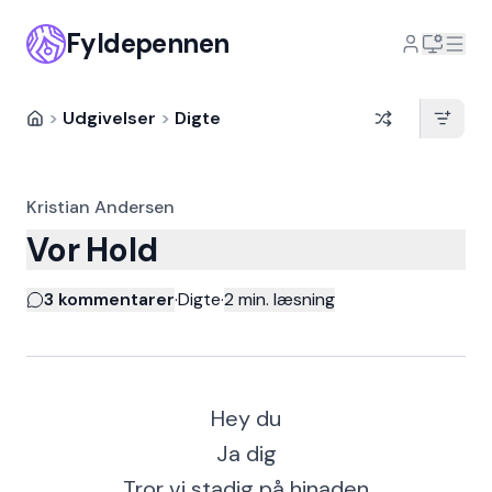
Fyldepennen
>
Udgivelser
>
Digte
Kristian Andersen
Vor Hold
3 kommentarer
·
Digte
·
2
min. læsning
Hey du
Ja dig
Tror vi stadig på hinaden