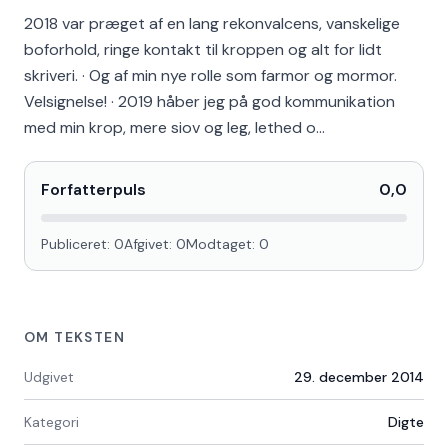
2018 var præget af en lang rekonvalcens, vanskelige
boforhold, ringe kontakt til kroppen og alt for lidt
skriveri. · Og af min nye rolle som farmor og mormor.
Velsignelse! · 2019 håber jeg på god kommunikation
med min krop, mere siov og leg, lethed o…
Forfatterpuls
0,0
Publiceret:
0
Afgivet:
0
Modtaget:
0
OM TEKSTEN
Udgivet
29. december 2014
Kategori
Digte