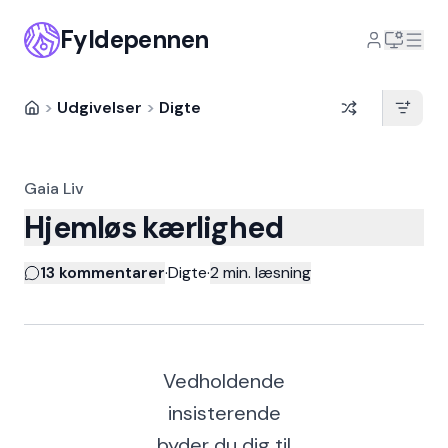
Fyldepennen
>
Udgivelser
>
Digte
Gaia Liv
Hjemløs kærlighed
13 kommentarer
·
Digte
·
2
min. læsning
Vedholdende
insisterende
byder du dig til