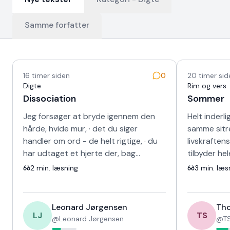
Samme forfatter
Nyeste tekster
16 timer siden
0
20 timer sid
Digte
Rim og vers
Dissociation
Sommer
Jeg forsøger at bryde igennem den
Helt inderli
hårde, hvide mur, · det du siger
samme sitr
handler om ord - de helt rigtige, · du
livskraften
har udtaget et hjerte der, bag
tilbyder he
skinnet, · kunne ikke længere banke i
sang for d
2
min. læsning
3
min. læs
det s…
fravær og 
Leonard Jørgensen
Tho
LJ
TS
@
Leonard Jørgensen
@
TS