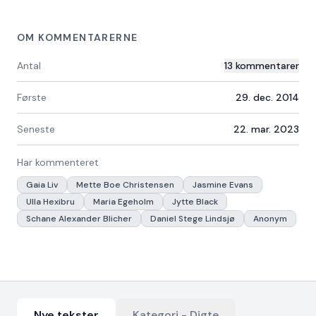
OM KOMMENTARERNE
Antal
13
kommentarer
Første
29. dec. 2014
Seneste
22. mar. 2023
Har kommenteret
Gaia Liv
Mette Boe Christensen
Jasmine Evans
Ulla Hexibru
Maria Egeholm
Jytte Black
Schane Alexander Blicher
Daniel Stege Lindsjø
Anonym
Nye tekster
Kategori -
Digte