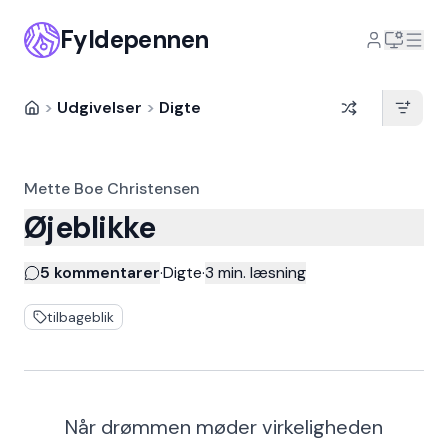
Fyldepennen
>
Udgivelser
>
Digte
Mette Boe Christensen
Øjeblikke
5 kommentarer
·
Digte
·
3
min. læsning
tilbageblik
Når drømmen møder virkeligheden