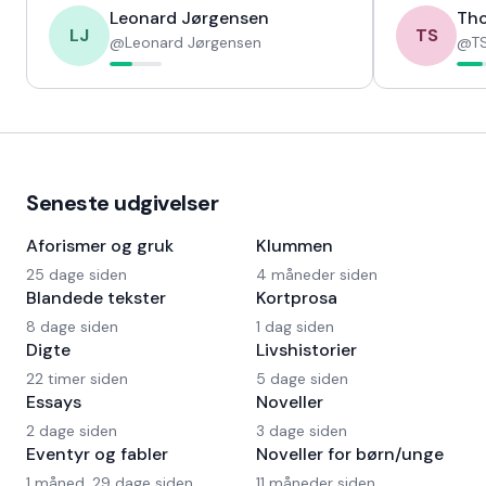
Leonard Jørgensen
Tho
LJ
TS
@
Leonard Jørgensen
@
TS
Seneste udgivelser
Aforismer og gruk
Klummen
25 dage siden
4 måneder siden
Blandede tekster
Kortprosa
8 dage siden
1 dag siden
Digte
Livshistorier
22 timer siden
5 dage siden
Essays
Noveller
2 dage siden
3 dage siden
Eventyr og fabler
Noveller for børn/unge
1 måned, 29 dage siden
11 måneder siden