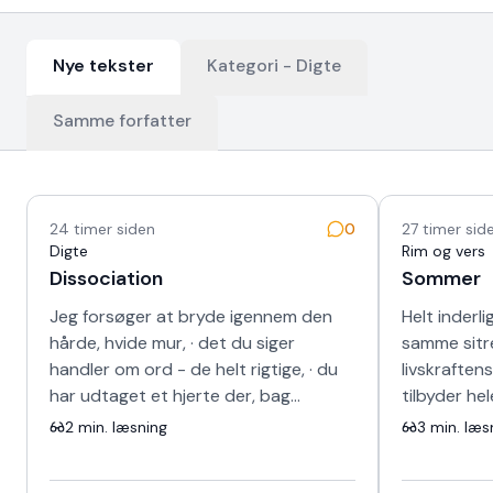
Nye tekster
Kategori -
Digte
Samme forfatter
Nyeste tekster
24 timer siden
0
27 timer sid
Digte
Rim og vers
Dissociation
Sommer
Jeg forsøger at bryde igennem den
Helt inderli
hårde, hvide mur, · det du siger
samme sitr
handler om ord - de helt rigtige, · du
livskraften
har udtaget et hjerte der, bag
tilbyder he
skinnet, · kunne ikke længere banke i
sang for d
2
min. læsning
3
min. læs
det s…
fravær og 