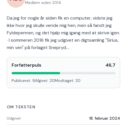
Medlem siden
2014
Da jeg for nogle år siden fik en computer, vidste jeg
ikke hvor jeg skulle vende mig hen, men så fandt jeg
Fyldepennen, og det hjalp mig igang med at skrive igen.
· I sommeren 2016 fik jeg udgivet en digtsamling "Sirius,
min ven" på forlaget Snepryd.…
Forfatterpuls
46,7
Publiceret:
9
Afgivet:
20
Modtaget:
20
OM TEKSTEN
Udgivet
18. februar 2024