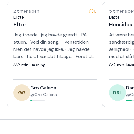
Nyeste tekster
2 timer siden
0
5 timer side
Digte
Digte
Efter
Hensides
Jeg troede · jeg havde grædt. · På
At være hen
stuen. · Ved din seng. · I ventetiden. ·
sandfærdig,
Men det havde jeg ikke. · Jeg havde
ærlighed! · 
bare · holdt vandet tilbage. · Først da
med at slå f
bilen · blev et rum · kun ti…
anden vej! 
2
min. læsning
2
min. læs
Gro Galena
Dan
GG
DSL
@
Gro Galena
@
O