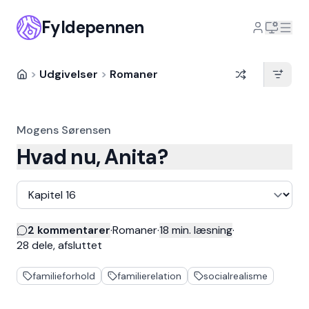
Fyldepennen
>
Udgivelser
>
Romaner
Mogens Sørensen
Hvad nu, Anita?
Del af fortsat tekst – vælg del
2 kommentarer
·
Romaner
·
18
min. læsning
·
28
dele,
afsluttet
familieforhold
familierelation
socialrealisme