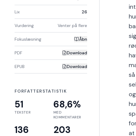
in
Lix
26
hu
ba
Vurdering
Venter på flere
si
Fokuslæsning
Åbn
rø
PDF
Download
ha
ma
EPUB
Download
så
se
FORFATTERSTATISTIK
og
51
68,6
%
hu
sp
TEKSTER
MED
KOMMENTARER
fo
136
203
at