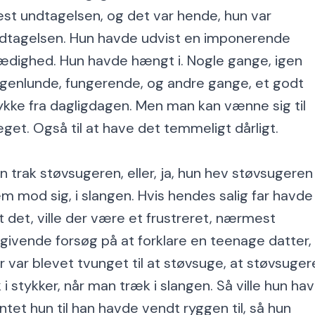
st undtagelsen, og det var hende, hun var
dtagelsen. Hun havde udvist en imponerende
ædighed. Hun havde hængt i. Nogle gange, igen
genlunde, fungerende, og andre gange, et godt
ykke fra dagligdagen. Men man kan vænne sig til
get. Også til at have det temmeligt dårligt.
n trak støvsugeren, eller, ja, hun hev støvsugeren
em mod sig, i slangen. Hvis hendes salig far havde
t det, ville der være et frustreret, nærmest
givende forsøg på at forklare en teenage datter,
r var blevet tvunget til at støvsuge, at støvsuger
k i stykker, når man træk i slangen. Så ville hun ha
ntet hun til han havde vendt ryggen til, så hun