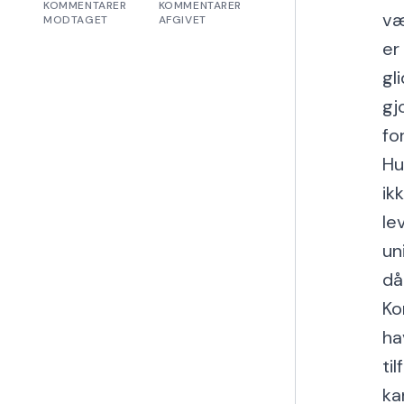
KOMMENTARER
KOMMENTARER
væ
MODTAGET
AFGIVET
er
gl
gj
fo
Hu
ik
le
un
då
Ko
ha
ti
ka