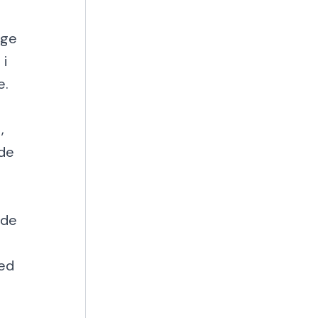
ige
 i
e.
,
vde
ede
med