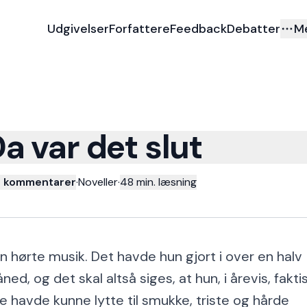
Udgivelser
Forfattere
Feedback
Debatter
M
a var det slut
3 kommentarer
·
Noveller
·
48
min. læsning
n hørte musik. Det havde hun gjort i over en halv
ned, og det skal altså siges, at hun, i årevis, fakti
ke havde kunne lytte til smukke, triste og hårde