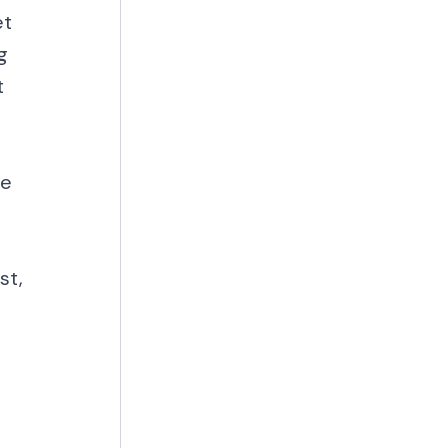
et
g
t
ne
st,