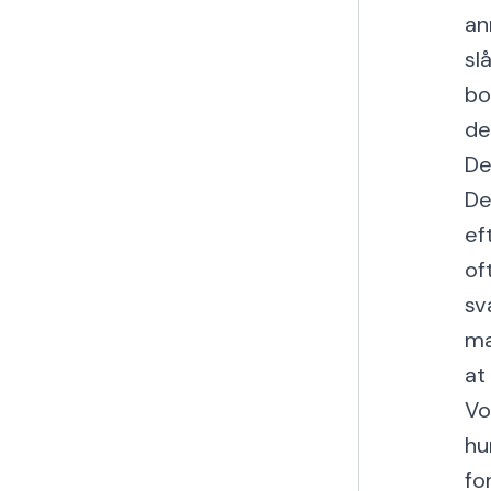
an
sl
bo
de
De
De
ef
of
sv
ma
at 
Vo
hu
fo