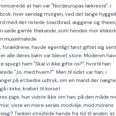
noncerede at han var "Nordeuropas lækreste", i
åbrok, hver søndag morgen, ved det lange hyggel
rd med det ristede toastbrød, æggene og theen,
n søde gamle thekande, som hendes mor elsked
n muselmalede.
, forældrene, havde egentligt først giftet sig sent
ter alle deres børn var blevet store. Moderen ha
te spurgt ham "Skal vi ikke gifte os?", hvortil han
arede "Jo, med hvem?". Men til sidst var han, i
ngel på et bedre udtryk, om en mand der nægt
gå i kirke, krøbet til korset.
res pige, hun vidste ikke om han, på den måde 
mor, viste en mere seriøs modvilje, mod morens
rslag? Tanken strejfede hende fra tid til anden, at