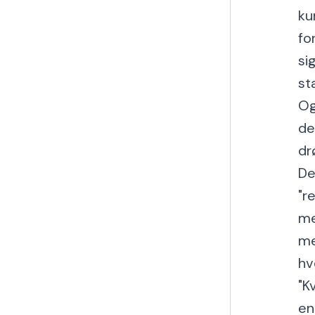
ku
fo
si
st
Og
de
dr
De
"r
me
me
hv
"K
en