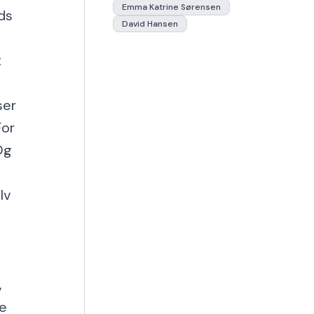
Emma Katrine Sørensen
ds
David Hansen
t
ser
For
Og
lv
,
ke