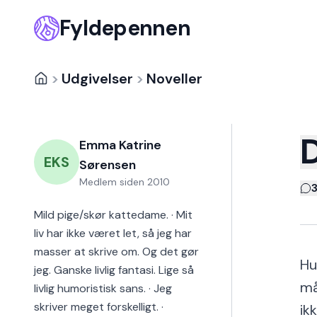
Fyldepennen
>
Udgivelser
>
Noveller
D
Emma Katrine
EKS
Sørensen
Medlem siden
2010
Mild pige/skør kattedame. · Mit
liv har ikke været let, så jeg har
masser at skrive om. Og det gør
Hu
jeg. Ganske livlig fantasi. Lige så
må
livlig humoristisk sans. · Jeg
skriver meget forskelligt. ·
ik