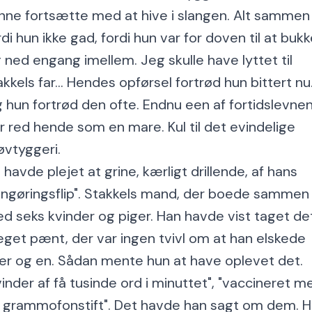
nne fortsætte med at hive i slangen. Alt sammen
rdi hun ikke gad, fordi hun var for doven til at buk
g ned engang imellem. Jeg skulle have lyttet til
akkels far... Hendes opførsel fortrød hun bittert nu
 hun fortrød den ofte. Endnu een af fortidslevne
r red hende som en mare. Kul til det evindelige
øvtyggeri.
 havde plejet at grine, kærligt drillende, af hans
engøringsflip". Stakkels mand, der boede sammen
d seks kvinder og piger. Han havde vist taget de
get pænt, der var ingen tvivl om at han elskede
er og en. Sådan mente hun at have oplevet det.
vinder af få tusinde ord i minuttet", "vaccineret m
 grammofonstift". Det havde han sagt om dem. 