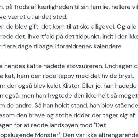
n, på trods af kærligheden til sin familie, hellere vil
ve været et andet sted.
n de blev gift, det kom til at ske alligevel. Og alle
arede det. Ihvertfald på det tidpunkt, indtil der ikk
r flere dage tilbage i forældrenes kalendere.
le hendes katte hadede støvsugeren. Undtagen 
e kat, ham den røde tappy med det hvide bryst.
m der også blev kaldt Klister. Eller jo, han hadede
n også, men han frygtede den ikke helt så meget
m de andre. Så han holdt stand, han blev ståend
gesom den brave og stolte ridder der tager sig af
agen for at redde landsbyen mod "Det
topslugende Monster". Den var ikke altrengørende