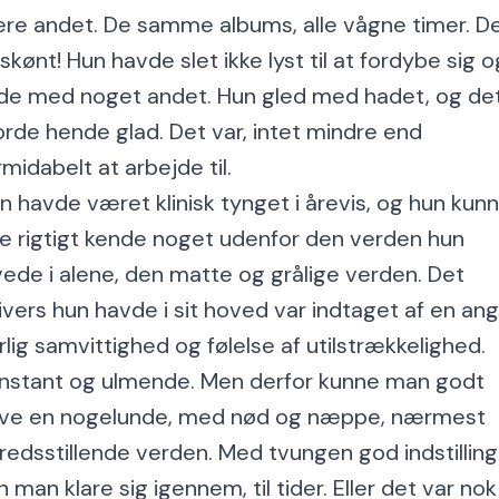
re andet. De samme albums, alle vågne timer. D
 skønt! Hun havde slet ikke lyst til at fordybe sig o
ide med noget andet. Hun gled med hadet, og de
orde hende glad. Det var, intet mindre end
rmidabelt at arbejde til.
n havde været klinisk tynget i årevis, og hun kun
ke rigtigt kende noget udenfor den verden hun
vede i alene, den matte og grålige verden. Det
ivers hun havde i sit hoved var indtaget af en ang
rlig samvittighed og følelse af utilstrækkelighed.
nstant og ulmende. Men derfor kunne man godt
ve en nogelunde, med nød og næppe, nærmest
lfredsstillende verden. Med tvungen god indstilling
n man klare sig igennem, til tider. Eller det var nok