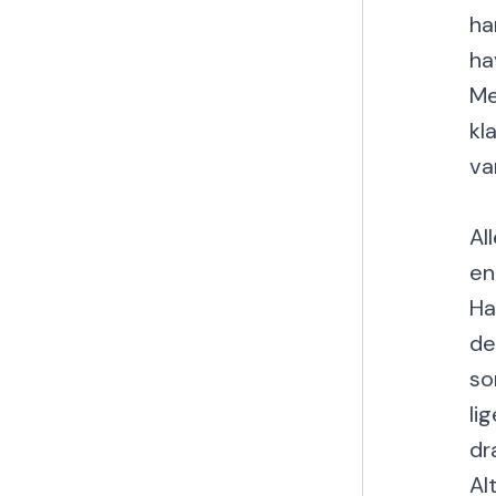
ha
ha
Me
kl
va
Al
en
Ha
de
so
li
dr
Al