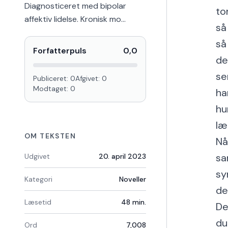
Diagnosticeret med bipolar
to
affektiv lidelse. Kronisk mo…
så
så
Forfatterpuls
0,0
de
se
Publiceret:
0
Afgivet:
0
Modtaget:
0
ha
hu
læ
OM TEKSTEN
Nå
sa
Udgivet
20. april 2023
sy
Kategori
Noveller
de
Læsetid
48
min.
De
du
Ord
7,008