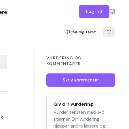
Log ind
ere
Tilfældig tekst
VURDERING OG
KOMMENTARER
Skriv kommentar
Giv din vurdering
Vurdér teksten med 1–5
sk
stjerner. Din vurdering
hjælper andre læsere og