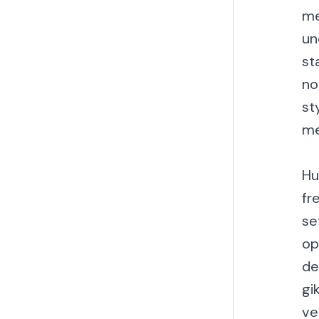
me
un
st
no
st
me
Hu
fr
se
op
de
gi
ve