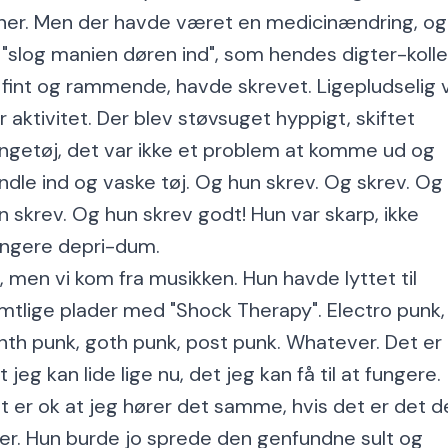
ner. Men der havde været en medicinændring, og
 "slog manien døren ind", som hendes digter-koll
 fint og rammende, havde skrevet. Ligepludselig 
r aktivitet. Der blev støvsuget hyppigt, skiftet
ngetøj, det var ikke et problem at komme ud og
ndle ind og vaske tøj. Og hun skrev. Og skrev. Og
n skrev. Og hun skrev godt! Hun var skarp, ikke
ngere depri-dum.
, men vi kom fra musikken. Hun havde lyttet til
mtlige plader med "Shock Therapy". Electro punk,
nth punk, goth punk, post punk. Whatever. Det er
t jeg kan lide lige nu, det jeg kan få til at fungere.
t er ok at jeg hører det samme, hvis det er det d
er. Hun burde jo sprede den genfundne sult og