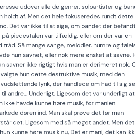
teresse udover alle de genrer, soloartister og ban
n holdt af. Men det hele fokuseredes rundt dette
nd. Det var ikke til at sige, om bandet der befand
g på piedestalen var tilfældig, eller om der var en
d tråd. Så mange sange, melodier, numre og følel
vde hun savnet, eller nok mere ønsket at savne. 
n savner ikke rigtigt hvis man er derimeret nok. 
 valgte hun dette destruktive musik, med den
lvudslettende lyrik, der handlede om had til sig se
 til andre... Underligt. Ligesom det var underligt at
n ikke havde kunne høre musik, før manien
arkede døren ind. Man skal prøve det før man
rstår det. Ligesom med så meget andet. Men det
 hun kunne høre musik nu, Det er mani, det kan ik